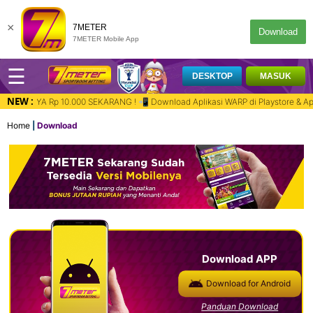
×
7METER
Download
7METER Mobile App
☰
DESKTOP
MASUK
NEW :
ANYA Rp 10.000 SEKARANG ! 📲 Download Aplikasi WARP di Playstore & Appstor
Home
Download
Download APP
Download for Android
Panduan Download