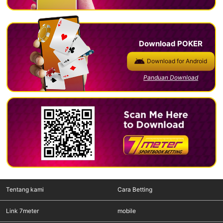
Download POKER
Download for Android
Panduan Download
Tentang kami
Cara Betting
Link 7meter
mobile